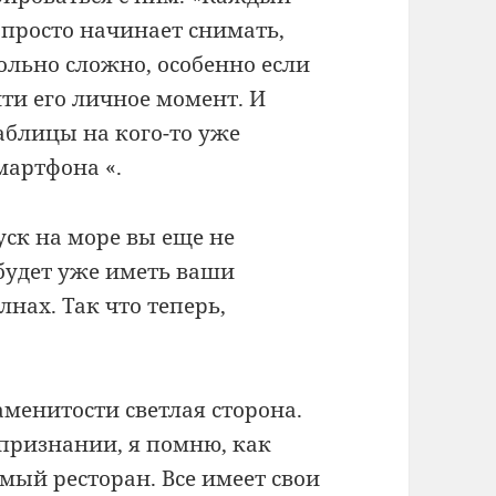
 просто начинает снимать,
ольно сложно, особенно если
йти его личное момент.
И
аблицы на кого-то уже
мартфона «.
уск на море вы еще не
будет уже иметь ваши
олнах.
Так что теперь,
наменитости светлая сторона.
 признании, я помню, как
имый ресторан.
Все имеет свои