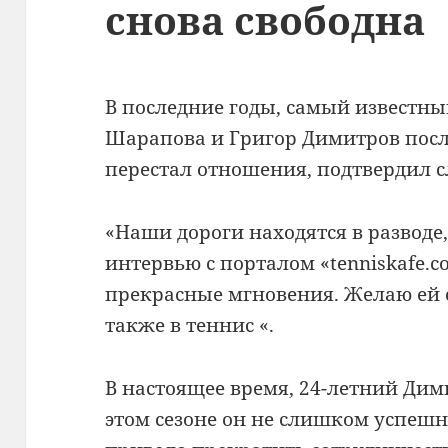
снова свободна
В
последние годы
,
самый известны
Шарапова
и Григор
Димитров
посл
перестал
отношения
,
подтвердил
с
«
Наши дороги
находятся в разводе
интервью
с порталом
«
tenniskafe.
прекрасные мгновения
.
Желаю
ей 
также
в
теннис
«
.
В настоящее время
,
24
-летний
Дим
этом сезоне
он не
слишком
успешн