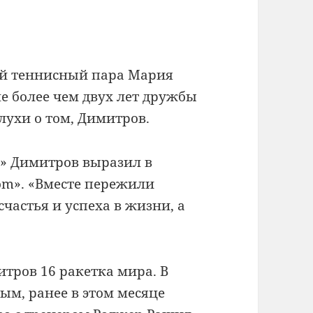
й
теннисный
пара
Мария
е более
чем двух лет
дружбы
лухи о том,
Димитров
.
,»
Димитров
выразил
в
com».
«Вместе
пережили
счастья
и успеха в жизни
, а
итров
16
ракетка
мира.
В
ым,
ранее
в этом месяце