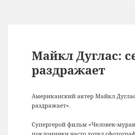
Майкл Дуглас: 
раздражает
Американский актер Майкл Дуглас
раздражает».
Супергерой фильм «Человек-мураве
поклонники часто хотел сфотогра