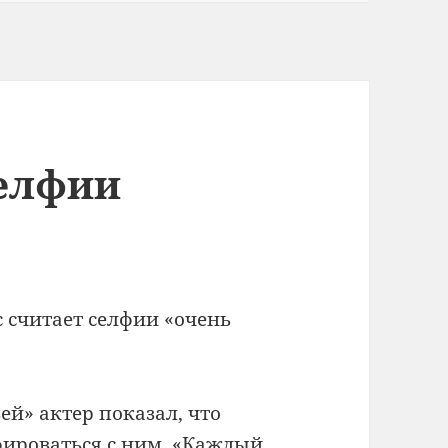
селфии
 считает селфии «очень
й» актер показал, что
фироваться с ним.
«Каждый