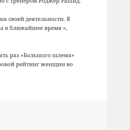
во
с тренером
Роджер
Рашид
.
 на
своей деятельности
.
Я
ны
в ближайшее время
«,
ять раз
«
Большого шлема»
ровой
рейтинг
женщин
во