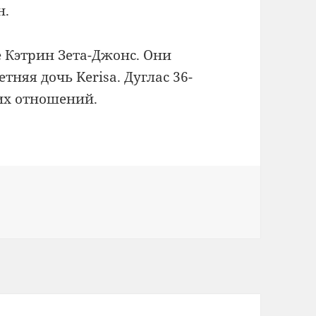
н.
е Кэтрин Зета-Джонс.
Они
тняя дочь Kerisa.
Дуглас 36-
их отношений.