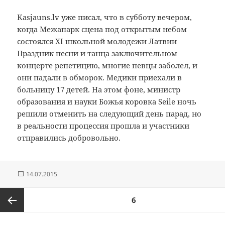
Kasjauns.lv
уже писал, что
в субботу
вечером
,
когда
Межапарк
сцена под открытым небом
состоялся
XI
школьной молодежи Латвии
Праздник песни и танца
заключительном
концерте
репетицию
,
многие певцы
заболел
, и
они
падали в обморок
.
Медики
приехали в
больницу
17
детей
.
На этом
фоне
,
министр
образования и науки
Божья коровка
Seile
ночь
решили отменить
на следующий день
парад
, но
в
реальности
процессия
прошла
и
участники
отправились
добровольно.
Опубликовано
14.07.2015
Пагинация
СТРАНИЦА
6
записей
Предыдущая