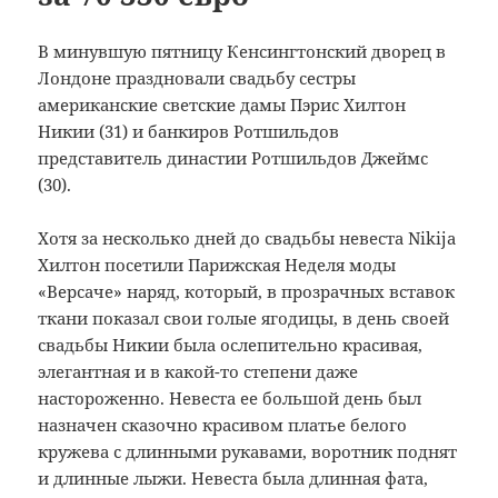
В минувшую пятницу
Кенсингтонский дворец
в
Лондоне
праздновали
свадьбу
сестры
американские
светские дамы
Пэрис Хилтон
Никии
(
31)
и
банкиров Ротшильдов
представитель
династии
Ротшильдов
Джеймс
(
30).
Хотя за несколько дней до свадьбы невеста Nikija
Хилтон посетили Парижская Неделя моды
«Версаче» наряд, который, в прозрачных вставок
ткани показал свои голые ягодицы, в день своей
свадьбы Никии была ослепительно красивая,
элегантная и в какой-то степени даже
настороженно.
Невеста ее большой день был
назначен сказочно красивом платье белого
кружева с длинными рукавами, воротник поднят
и длинные лыжи.
Невеста была длинная фата,