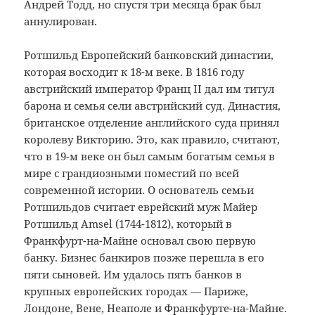
Андрей Тодд, но спустя три месяца брак был
аннулирован.
Ротшильд Европейский банковский династии,
которая восходит к 18-м веке.
В 1816 году
австрийский император Франц II дал им титул
барона и семья сели австрийский суд.
Династия,
британское отделение английского суда принял
королеву Викторию.
Это, как правило, считают,
что в 19-м веке он был самым богатым семья в
мире с грандиозными поместий по всей
современной истории.
О основатель семьи
Ротшильдов считает еврейский муж Майер
Ротшильд Amsel (1744-1812), который в
Франкфурт-на-Майне основал свою первую
банку.
Бизнес банкиров позже перешла в его
пяти сыновей.
Им удалось пять банков в
крупных европейских городах — Париже,
Лондоне, Вене, Неаполе и Франкфурте-на-Майне.