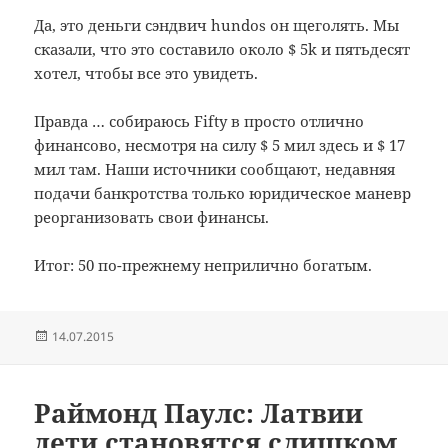
Да, это
деньги
сэндвич
hundos
он
щеголять
.
Мы
сказали, что это
составило
около $
5k
и
пятьдесят
хотел, чтобы все
это увидеть.
Правда
…
собираюсь
Fifty
в
просто отлично
финансово
, несмотря на
силу
$
5
мил
здесь
и
$
17
мил
там
.
Наши источники сообщают,
недавняя
подачи
банкротства
только
юридическое
маневр
реорганизовать
свои финансы
.
Итог:
50
по-прежнему
неприлично богатым
.
Опубликовано
14.07.2015
Раймонд Паулс: Латвии
дети становятся слишком