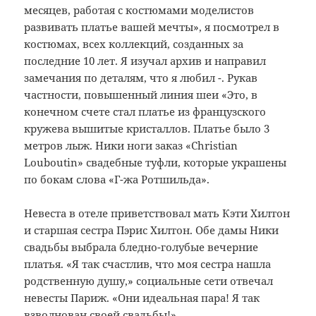
месяцев, работая с костюмами моделистов
развивать платье вашей мечты», я посмотрел в
костюмах, всех коллекций, созданных за
последние 10 лет.
Я изучал архив и направил
замечания по деталям, что я любил -. Рукав
частности, повышенный линия шеи «Это, в
конечном счете стал платье из французского
кружева вышитые кристаллов.
Платье было 3
метров лыж.
Ники ноги заказ «Christian
Louboutin» свадебные туфли, которые украшены
по бокам слова «Г-жа Ротшильда».
Невеста в отеле приветствовал мать Кэти Хилтон
и старшая сестра Пэрис Хилтон.
Обе дамы Ники
свадьбы выбрала бледно-голубые вечерние
платья.
«Я так счастлив, что моя сестра нашла
родственную душу,» социальные сети отвечал
невесты Париж.
«Они идеальная пара!
Я так
взволнован своей свадьбы!»