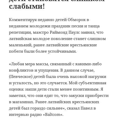
слабыми!
Комментируя
недавно
детей
Обморок
в
недавнем
молодежи
праздник песни и танца
репетиции
, маэстро
Раймонд
Паулс
заявил, что
латвийская
молодое поколение
станет слишком
маленький
, ранее
латвийские
крестьянские
побеги
были
более устойчивыми
.
«
Любая
мера
массы
, связанный
с какими-либо
конфликтов и
упущения.
В данном случае
,
(
Певческое) детей
была очень
высокой
нагрузки
и усталость
,
но это случается.
Мой
субъективная
оценка
:
наши
дети стали
менее позитивным
.
Я
заметил,
что они едят
то, что
закуски
приобрести
в магазинах
.
Ранее
латвийских крестьянских
детей
был гораздо сильнее
«,
сказал
Павел в
интервью
радио
«
Baltcom
«
.