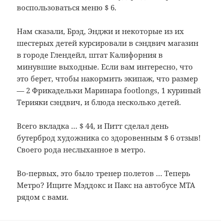
воспользоваться
меню
$
6
.
Нам сказали,
Брэд
,
Энджи
и
некоторые из
их
шестерых детей
курсировали
в
сэндвич
магазин
в
городе Глендейл,
штат Калифорния
в
минувшие выходные.
Если
вам интересно, что
это берет, чтобы
накормить
экипаж
, что
размер
—
2
Фрикадельки
Маринара
footlongs
,
1
куриный
Терияки
сэндвич
,
и блюда
несколько детей
.
Всего
вкладка
… $
44
,
и Питт
сделал
день
бутерброд
художника
со здоровенным
$
6
отзыв!
Своего рода
неслыханное
в
метро
.
Во-первых,
это было
тренер
полетов …
Теперь
Метро
?
Ищите
Мэддокс
и
Пакс
на
автобусе
MTA
рядом с вами
.