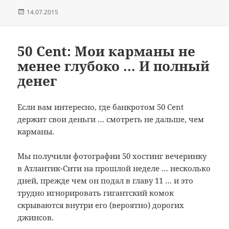
Опубликовано
14.07.2015
50 Cent: Мои карманы не
менее глубоко … И полный
денег
Если вам интересно,
где
банкротом
50 Cent
держит
свои деньги
…
смотреть не
дальше, чем
карманы.
Мы получили
фотографии
50
хостинг
вечеринку
в
Атлантик-Сити
на прошлой неделе
…
несколько
дней
, прежде чем он
подал
в главу 11
… и это
трудно игнорировать
гигантский
комок
скрываются
внутри
его (
вероятно)
дорогих
джинсов.