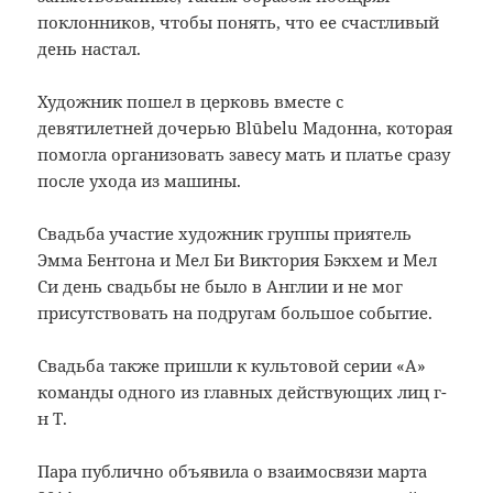
поклонников
, чтобы понять, что ее
счастливый
день
настал.
Художник
пошел
в церковь
вместе с
девятилетней
дочерью
Blūbelu
Мадонна
, которая
помогла
организовать
завесу
мать
и платье
сразу
после ухода
из машины
.
Свадьба
участие
художник
группы
приятель
Эмма
Бентона
и
Мел Би
Виктория
Бэкхем
и
Мел
Си
день свадьбы
не было в
Англии
и не мог
присутствовать на
подругам
большое событие
.
Свадьба
также пришли к
культовой серии
«
A»
команды
одного из
главных действующих лиц
г-
н
Т.
Пара
публично
объявила
о взаимосвязи
марта