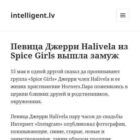
intelligent.lv
МЕНЮ
И
ВИДЖЕТЫ
Певица Джерри Halivela из
Spice Girls вышла замуж
15 мая
в
одной
другой сказал
да
пронизывают
группа
«
Spice Girls»
Джерри
член
Halivela
и ее
жених
христианские
Horners
.Пара
поженились в
церкви
близких друзей
и
родственников
,
окруженных.
Певица
Джерри
Halivela
пару часов
до свадьбы
Интернет
«
Instagram»
опубликовал фотографии
,
показывающие,
синие
,
старые
,
новые и
заимствованные
,
таким образом поощряя