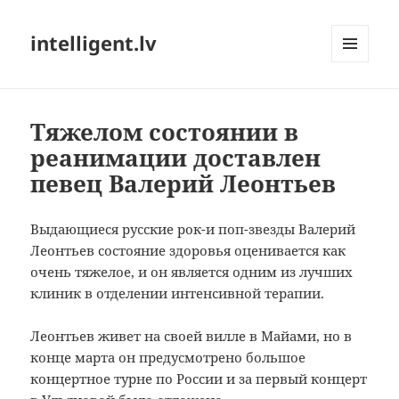
intelligent.lv
МЕНЮ
И
ВИДЖЕТЫ
Тяжелом состоянии в
реанимации доставлен
певец Валерий Леонтьев
Выдающиеся русские
рок
-и поп-
звезды
Валерий
Леонтьев
состояние
здоровья
оценивается как
очень тяжелое
, и он
является одним из
лучших
клиник в
отделении интенсивной терапии
.
Леонтьев
живет
на своей вилле
в Майами
, но
в
конце марта
он
предусмотрено
большое
концертное турне
по России и за
первый концерт