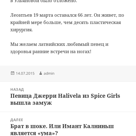
в
Ульяновой
было отложено.
Леонтьев
19 марта
оставался
66 лет
.
Он
живет
, по
крайней мере
больше, чем
десять
пластическая
хирургия
.
Мы желаем
латвийских
любимый
певец и
здоровья
ранние
встречи
на ногах
!
Опубликовано
Автор
14.07.2015
admin
Навигация
НАЗАД
по
Певица Джерри Halivela из Spice Girls
Предыдущая
записям
вышла замуж
запись:
ДАЛЕЕ
Брат в шоке. Или Имант Калниньш
Следующая
является «ума»?
запись: