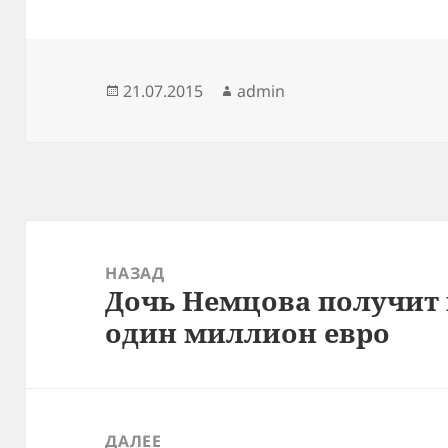
Опубликовано
Автор
21.07.2015
admin
Навигация
по
НАЗАД
Дочь Немцова получит 
записям
Предыдущая
один миллион евро
запись:
ДАЛЕЕ