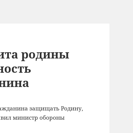
ита родины
ность
анина
ражданина защищать Родину,
явил министр обороны