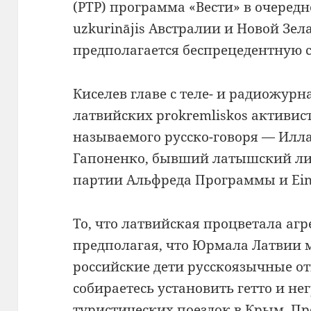
(РТР) программа «Вести» в очеред
uzkurinājis Австралии и Новой Зе
предполагается беспрецедентную с
Киселев
главе с теле- и радиожур
латвийских prokremliskos активис
называемого русско-говоря — Илла
Гапоненко, бывший латышский л
партии Альфреда Программы и Ein
То, что латвийская процветала аг
предполагая, что Юрмала Латвии 
российские дети русскоязычные о
собираетесь установить гетто и н
туристических поездок в Крым.
Пр