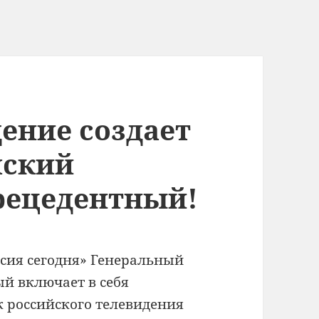
ение создает
шский
рецедентный!
ссия сегодня» Генеральный
й включает в себя
к российского телевидения