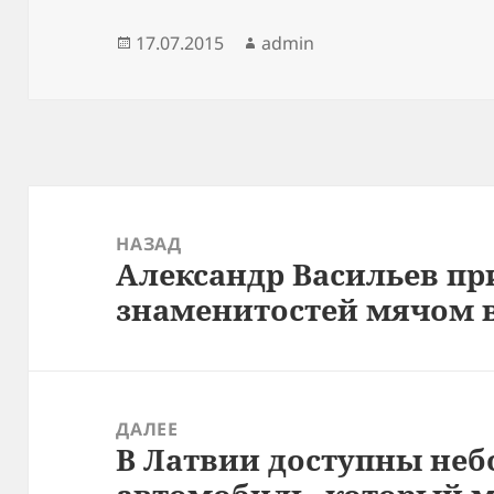
Опубликовано
Автор
17.07.2015
admin
Навигация
по
НАЗАД
Александр Васильев пр
записям
Предыдущая
знаменитостей мячом 
запись:
ДАЛЕЕ
В Латвии доступны не
Следующая
запись: