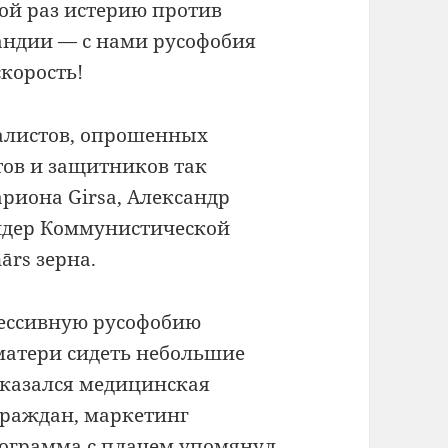
ной раз истерию против
ландии — с нами русофобия
корость!
налистов, опрошенных
тов и защитников так
риона Girsa, Александр
идер Коммунистической
ārs зерна.
рессивную русофобию
матери сидеть небольшие
тказался медицинская
еграждан, маркетинг
ограмма с плачем упомянул,