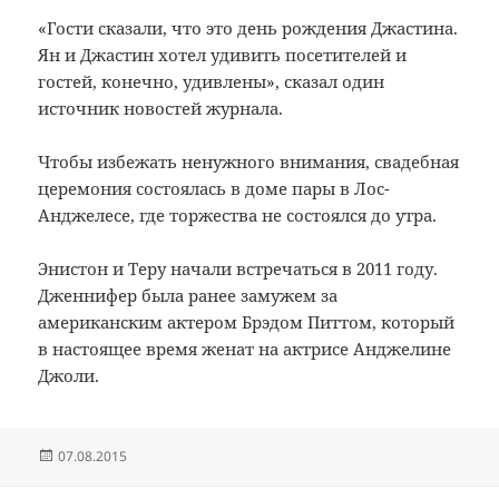
«
Гости
сказали, что
это
день рождения
Джастина
.
Ян и
Джастин
хотел удивить
посетителей и
гостей
, конечно,
удивлены
», сказал один
источник новостей
журнала.
Чтобы избежать
ненужного
внимания,
свадебная
церемония
состоялась в
доме пары
в
Лос-
Анджелесе, где
торжества
не
состоялся
до утра
.
Энистон и
Теру
начали встречаться
в 2011 году
.
Дженнифер
была ранее
замужем за
американским актером
Брэдом
Питтом
,
который
в настоящее время
женат
на актрисе
Анджелине
Джоли.
Опубликовано
07.08.2015