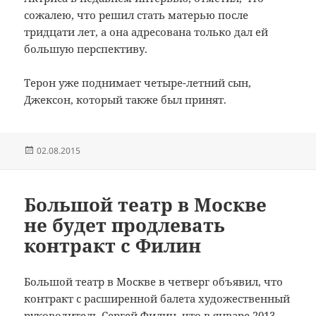
сожалею, что
решил
стать
матерью
после
тридцати
лет
, а
она адресована
только
дал ей
большую
перспективу.
Терон
уже поднимает
четыре
-летний
сын,
Джексон,
который также
был принят
.
Опубликовано
02.08.2015
Большой театр в Москве
не будет продлевать
контракт с Филин
Большой театр в Москве в четверг объявил, что
контракт с расширенной балета художественный
руководитель Сергей Филин, что в январе 2013