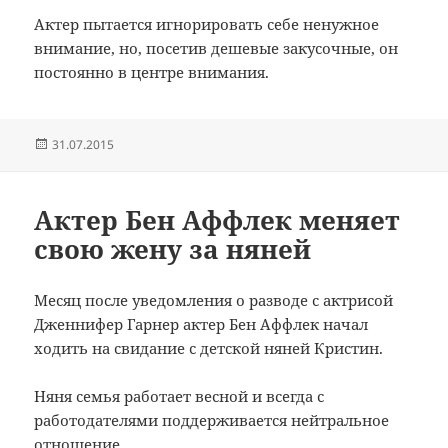
Актер
пытается
игнорировать
себе
ненужное
внимание
, но
, посетив
дешевые
закусочные
,
он
постоянно
в центре внимания
.
Опубликовано
31.07.2015
Актер Бен Аффлек меняет
свою жену за няней
Месяц
после уведомления
о разводе
с
актрисой
Дженнифер
Гарнер
актер
Бен Аффлек
начал
ходить
на свидание с
детской
няней
Кристин
.
Няня
семья
работает
весной
и всегда
с
работодателями
поддерживается
нейтральное
отношение.