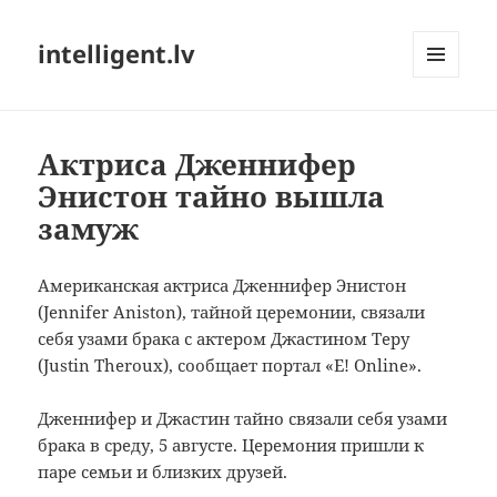
intelligent.lv
МЕНЮ
И
ВИДЖЕТЫ
Актриса Дженнифер
Энистон тайно вышла
замуж
Американская актриса
Дженнифер
Энистон
(
Jennifer Aniston),
тайной церемонии
,
связали
себя узами брака
с актером
Джастином
Теру
(
Justin Theroux), сообщает
портал
«
E!
Online»
.
Дженнифер
и Джастин
тайно
связали себя узами
брака
в среду, 5
августе.
Церемония
пришли
к
паре
семьи
и
близких друзей
.