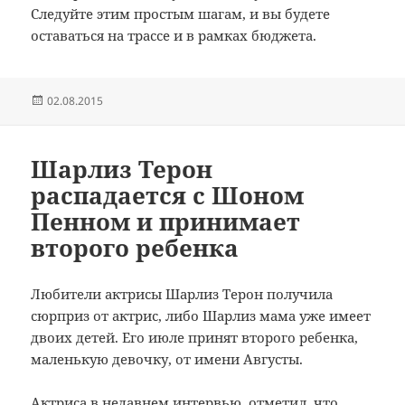
Следуйте этим простым шагам, и вы будете
оставаться на трассе и в рамках бюджета.
Опубликовано
02.08.2015
Шарлиз Терон
распадается с Шоном
Пенном и принимает
второго ребенка
Любители
актрисы
Шарлиз Терон
получила
сюрприз
от
актрис
,
либо
Шарлиз мама
уже
имеет
двоих детей
.
Его
июле
принят
второго ребенка
,
маленькую девочку
,
от имени
Августы
.
Актриса
в
недавнем интервью
, отметил, что