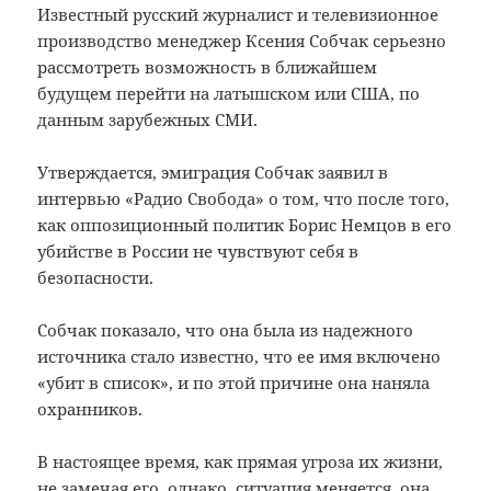
Известный
русский
журналист и
телевизионное
производство
менеджер
Ксения
Собчак серьезно
рассмотреть возможность
в ближайшем
будущем
перейти на
латышском или
США
,
по
данным зарубежных СМИ
.
Утверждается,
эмиграция
Собчак заявил в
интервью
«Радио
Свобода»
о том, что
после того,
как
оппозиционный политик
Борис
Немцов
в его
убийстве
в
России не
чувствуют себя в
безопасности
.
Собчак показало, что
она была из
надежного
источника
стало известно, что
ее имя
включено
«
убит в
список»
,
и по этой причине
она наняла
охранников.
В настоящее время
,
как
прямая угроза
их жизни
,
не замечая
его, однако
,
ситуация меняется
, она