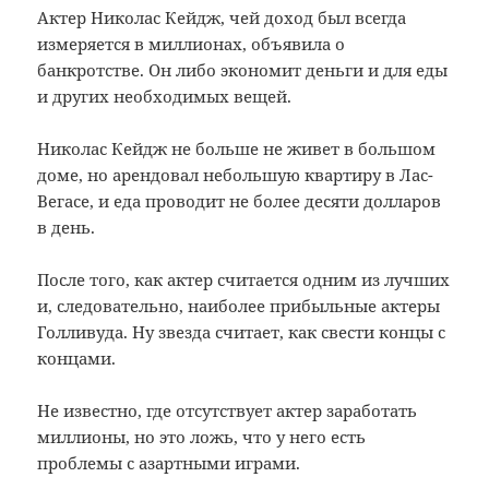
Актер
Николас Кейдж
,
чей доход
был
всегда
измеряется
в миллионах
, объявила
о
банкротстве.
Он либо
экономит деньги
и для
еды
и
других необходимых
вещей
.
Николас Кейдж
не
больше не
живет в
большом
доме
, но
арендовал
небольшую квартиру
в
Лас-
Вегасе, и
еда
проводит
не более десяти
долларов
в день.
После того, как
актер
считается одним
из лучших
и, следовательно,
наиболее
прибыльные
актеры
Голливуда
.
Ну
звезда
считает
, как
свести концы с
концами
.
Не известно,
где
отсутствует
актер
заработать
миллионы
, но
это ложь
, что
у него есть
проблемы
с азартными играми
.