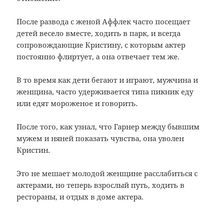
После развода
с женой
Аффлек
часто посещает
детей
весело вместе,
ходить в парк
,
и всегда
сопровождающие
Кристину
, с которым
актер
постоянно
флиртует
, а
она отвечает
тем же.
В то время как
дети
бегают
и
играют,
мужчина и
женщина,
часто
удерживается
типа
пикник
еду
или
едят мороженое
и говорить
.
После того, как
узнал, что
Гарнер
между бывшим
мужем и
няней
показать
чувства
, она
уволен
Кристин
.
Это не мешает
молодой женщине
расслабиться
с
актерами
,
но теперь
взрослый
путь
,
ходить в
рестораны
,
и
отдых в
доме
актера.