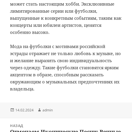
может стать настоящим хобби. Эксклюзивные
лимитированные серии или футболки,
выпущенные к конкретным событиям, таким как
концерты или юбилеи артистов, ценятся
особенно высоко.
Мода на футболки с мотивами российской
эстрады отражает не только любовь к музыке, но
и желание выразить свою индивидуальность
через одежду. Такие футболки становятся ярким
акцентом в образе, способным рассказать
окружающим о музыкальных предпочтениях их
владельца.
Опубликовано
Автор
14.02.2024
admin
Навигация
НАЗАД
по
Отмечаем Иконические Песни: Вечные
Предыдущая